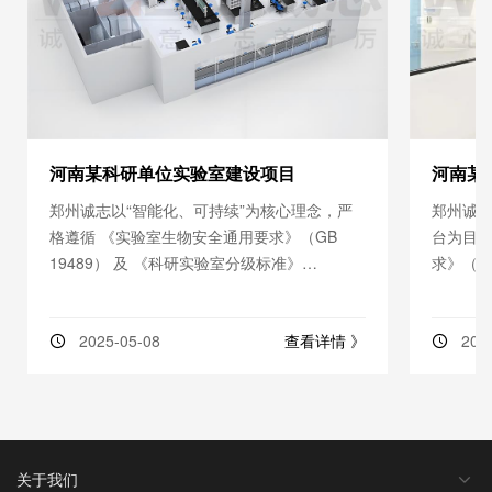
河南某科研单位实验室建设项目
河南某
郑州诚志以“智能化、可持续”为核心理念，严
郑州诚
格遵循 《实验室生物安全通用要求》（GB
台为目
19489） 及 《科研实验室分级标准》
求》（G
（T/CECS 662），为河南某重点科研单位打
（JGJ
造集基础研究、数据分析、成果
基础实
查看详情 》
2025-05-08
202
关于我们