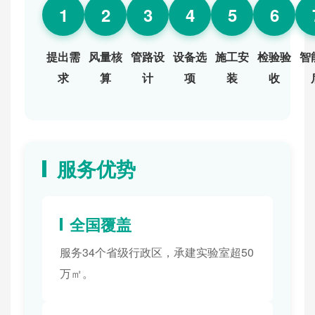
1
2
3
4
5
6
提出需
风量核
管路设
设备选
施工安
检验验
智
求
算
计
项
装
收
服务优势
全国覆盖
服务34个省级行政区，承建实验室超50
万㎡。