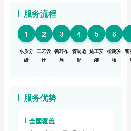
服务流程
1
2
3
4
5
6
水质分
工艺设
循环布
管制适
施工安
检测验
智
级
计
局
配
装
收
服务优势
全国覆盖