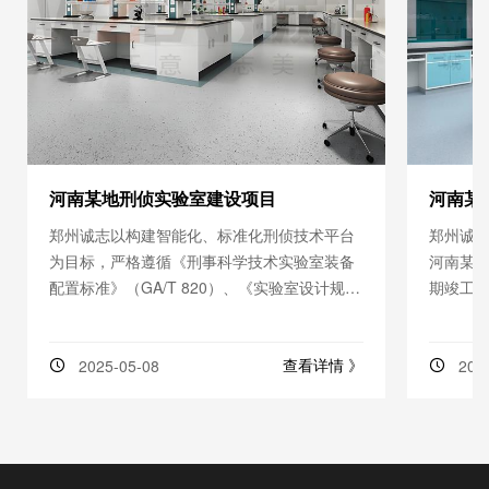
河南某地刑侦实验室建设项目
河南某
郑州诚志以构建智能化、标准化刑侦技术平台
郑州诚
为目标，严格遵循《刑事科学技术实验室装备
河南某公
配置标准》（GA/T 820）、《实验室设计规
期竣工
范》（GB 50073）等标准，为河南某地公安机
核，验
关打造集物证检验、DNA分
查看详情 》
2025-05-08
202