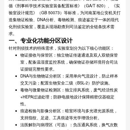
循《刑事科学技术实验室装备配置标准》（GA/T 820）、《实
验室设计规范》（GB 50073）等标准，为河南某地公安机关打
造集物证检验、DNA分析、毒物检测、痕迹鉴定于一体的现代
化刑侦实验室，覆盖从现场勘查到司法鉴定的全链条技术需
求。
一、专业化功能分区设计
针对刑侦技术的特殊需求，实验室划分为以下核心功能区：
物证接收与保管区：独立物证传递通道及双人双锁保管
室，配备温湿度监控系统，确保物证存储环境符合司法
证据链完整性要求。
DNA与生物物证分析区：采用单向气流设计，防止样本
交叉污染；配置生物安全二级（BSL-2）防护设施。
毒物与微量物证检测区：独立排风系统，废气经活性炭
+HEPA过滤处理；防静电接地设计保障精密仪器稳定
性。
痕迹检验与影像分析区：暗室环境与多光谱光源系统，
支持指纹、足迹、工具痕迹等光学增强分析。
法医解剖与病理区（可选）：负压通风系统，换气次数