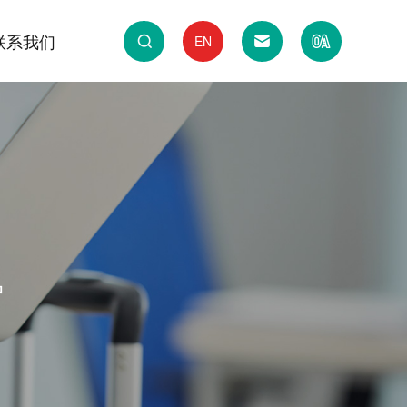
联系我们
EN
备
业
实验室通风系统
化工与材料行业
集系统
构
实验室危废暂存库系统
CNAS认可/CMA认证案例
计与施工
实验室运维保障服务
户