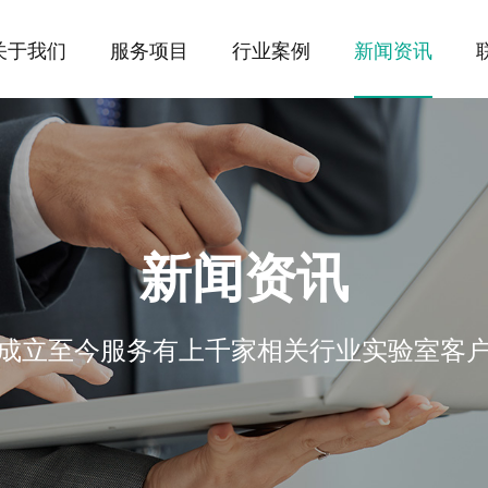
关于我们
服务项目
行业案例
新闻资讯
划设计
术行业
资质荣誉
实验室智能化系统
食品与农业行业
规范标准
联系我们
实验室家具装
环境与能源行
常见问答
统
构
实验室废水处理系统
公安与司法行业
实验室废液收
第三方检测机
新闻资讯
设计与施工
动物房设计与施工
人工气候室设
可
成立至今服务有上千家相关行业实验室客