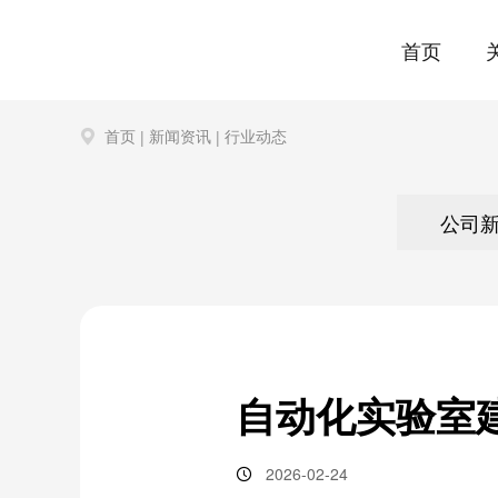
首页
首页
新闻资讯
行业动态
|
|
公司简介
实验室建设咨询
医疗与生命科学行业
公司新闻
企业文化
实验室整体规
制药与生物技
行业动态
公司
实验室供气系统
电子与半导体行业
实验室纯水系
教育与科研机
洁净工程设计与施工
医院工程专项
实验室进出口业务
实验室认证认
自动化实验室
2026-02-24