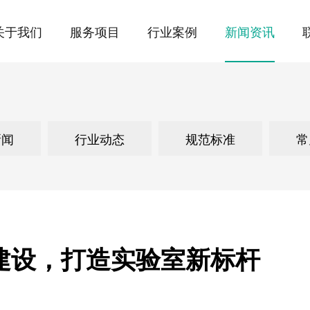
关于我们
服务项目
行业案例
新闻资讯
划设计
术行业
资质荣誉
实验室智能化系统
食品与农业行业
规范标准
联系我们
实验室家具装
环境与能源行
常见问答
新闻
行业动态
规范标准
常
统
构
实验室废水处理系统
公安与司法行业
实验室废液收
第三方检测机
设计与施工
动物房设计与施工
人工气候室设
可
建设，打造实验室新标杆