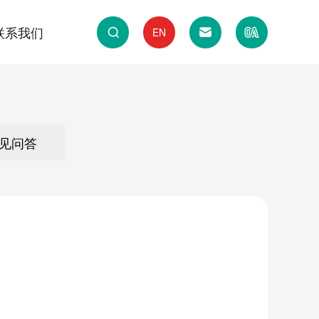
联系我们
EN
备
业
实验室通风系统
化工与材料行业
见问答
集系统
构
实验室危废暂存库系统
CNAS认可/CMA认证案例
计与施工
实验室运维保障服务